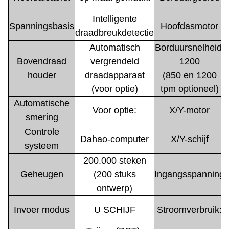
Intelligente
Spanningsbasis
Hoofdasmotor
draadbreukdetectie
Automatisch
Borduursnelheid:
Bovendraad
vergrendeld
1200
houder
draadapparaat
(850 en 1200
(voor optie)
tpm optioneel)
Automatische
Voor optie:
X/Y-motor
smering
Controle
Dahao-computer
X/Y-schijf
systeem
200.000 steken
Geheugen
(200 stuks
Ingangsspanning
ontwerp)
Invoer modus
U SCHIJF
Stroomverbruik: