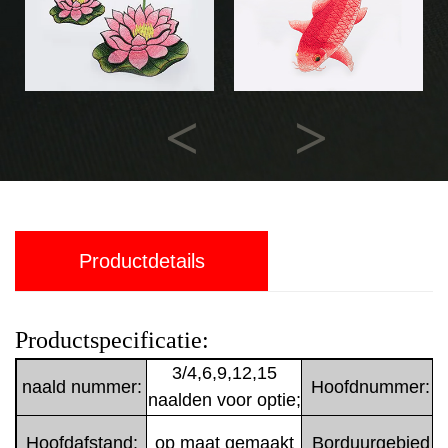
Previous
Next
Productdetails
Productspecificatie:
3/4,6,9,12,15
naald nummer:
Hoofdnummer:
naalden voor optie;
Hoofdafstand:
op maat gemaakt
Borduurgebied