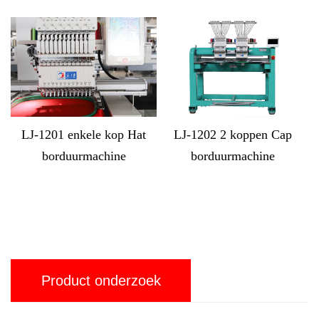
p Hat
LJ-1202 2 koppen Cap
LJ-MX1212 12 koppe
ne
borduurmachine
computergestuurde do
Borduurmachine
Product onderzoek