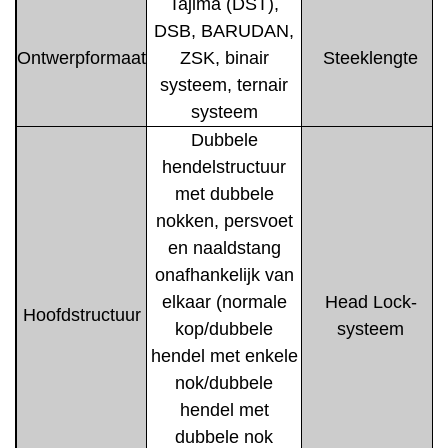
Tajima (DST),
DSB, BARUDAN,
Ontwerpformaat
ZSK, binair
Steeklengte
systeem, ternair
systeem
Dubbele
hendelstructuur
met dubbele
nokken, persvoet
en naaldstang
onafhankelijk van
elkaar (normale
Head Lock-
Hoofdstructuur
kop/dubbele
systeem
hendel met enkele
nok/dubbele
hendel met
dubbele nok