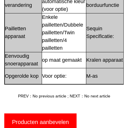
automatische kleur
verandering
borduurfunctie
(voor optie)
Enkele
pailletten/Dubbele
Pailletten
Sequin
pailletten/Twin
apparaat
Specificatie:
pailletten/4
pailletten
Eenvoudig
op maat gemaakt
Kralen apparaat
snoerapparaat
Opgerolde kop
Voor optie:
M-as
PREV：No previous article
;
NEXT：No next article
Producten aanbevelen