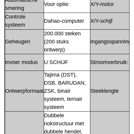
Automatische
Voor optie:
X/Y-motor
smering
Controle
Dahao-computer
X/Y-schijf
systeem
200.000 steken
Geheugen
(200 stuks
Ingangsspanning
ontwerp)
Invoer modus
U SCHIJF
Stroomverbruik:
Tajima (DST),
DSB, BARUDAN,
Ontwerpformaat
ZSK, binair
Steeklengte
systeem, ternair
systeem
Dubbele
nokstructuur met
dubbele hendel,