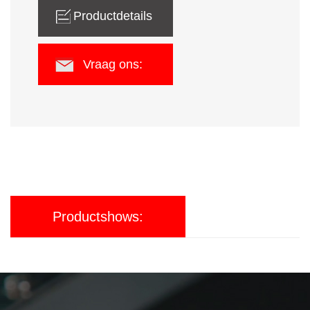
Productdetails
Vraag ons:
Productshows: