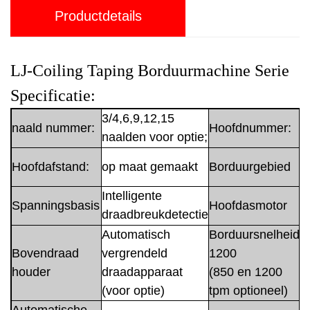
Productdetails
LJ-Coiling Taping Borduurmachine Serie
Specificatie:
3/4,6,9,12,15
naald nummer:
Hoofdnummer:
naalden voor optie;
o
Hoofdafstand:
op maat gemaakt
Borduurgebied
Intelligente
Spanningsbasis
Hoofdasmotor
draadbreukdetectie
Automatisch
Borduursnelheid:
Bovendraad
vergrendeld
1200
houder
draadapparaat
(850 en 1200
(voor optie)
tpm optioneel)