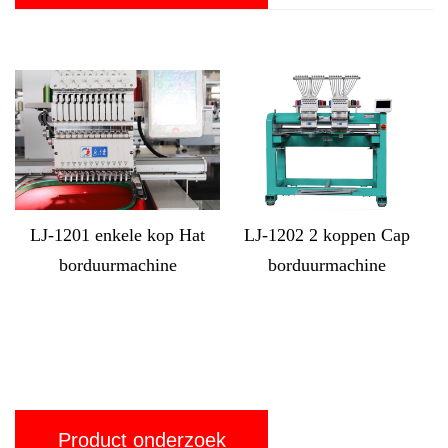
 Hat
LJ-1202 2 koppen Cap
LJ-MX1212 12 koppen
borduurmachine
computergestuurde dop
Borduurmachine
Product onderzoek