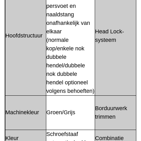
persvoet en
naaldstang
onafhankelijk van
elkaar
Head Lock-
Hoofdstructuur
(normale
systeem
kop/enkele nok
dubbele
hendel/dubbele
nok dubbele
hendel optioneel
volgens behoeften)
Borduurwerk
Machinekleur
Groen/Grijs
trimmen
h
o
Schroefstaaf
Kleur
Combinatie